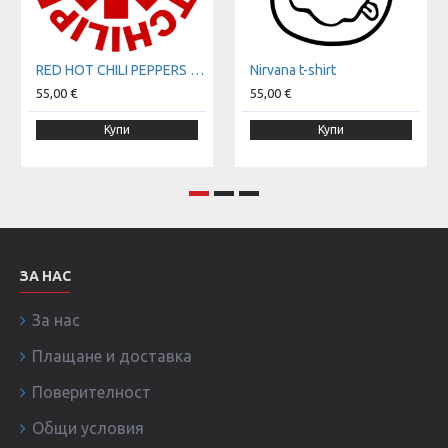
RED HOT CHILI PEPPERS t-shirt
Nirvana t-shirt
55,00 €
55,00 €
Купи
Купи
ЗА НАС
За нас
Плащане и доставка
Поверителност
Общи условия