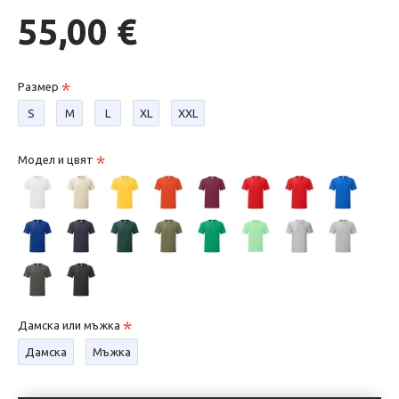
55,00 €
Размер
S
М
L
XL
XXL
Модел и цвят
Дамска или мъжка
Дамска
Мъжка