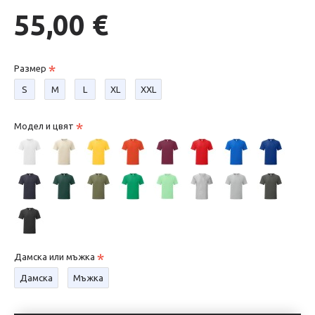
55,00 €
Размер
S
М
L
XL
XXL
Модел и цвят
Дамска или мъжка
Дамска
Мъжка