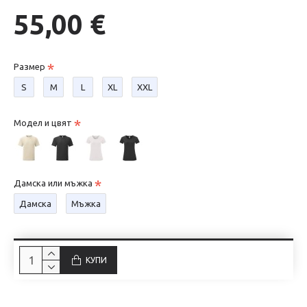
55,00 €
Размер
S
М
L
XL
XXL
Модел и цвят
Дамска или мъжка
Дамска
Мъжка
КУПИ