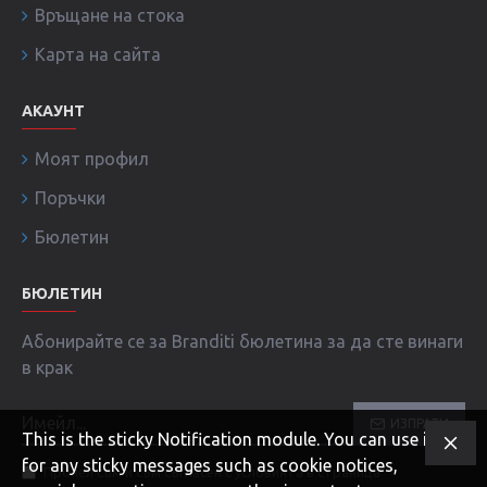
Връщане на стока
Карта на сайта
АКАУНТ
Моят профил
Поръчки
Бюлетин
БЮЛЕТИН
Абонирайте се за Branditi бюлетина за да сте винаги
в крак
ИЗПРАТИ
This is the sticky Notification module. You can use it
for any sticky messages such as cookie notices,
Прочел съм и съм съгласен с условията в страница