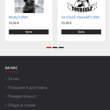
Rocky t-shirt
Go Chuck Yourself t-shirt
55,00 €
55,00 €
Купи
Купи
ЗА НАС
За нас
Плащане и доставка
Поверителност
Общи условия