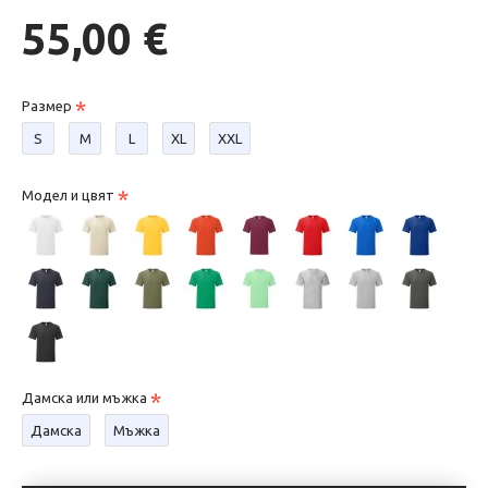
55,00 €
Размер
S
М
L
XL
XXL
Модел и цвят
Дамска или мъжка
Дамска
Мъжка