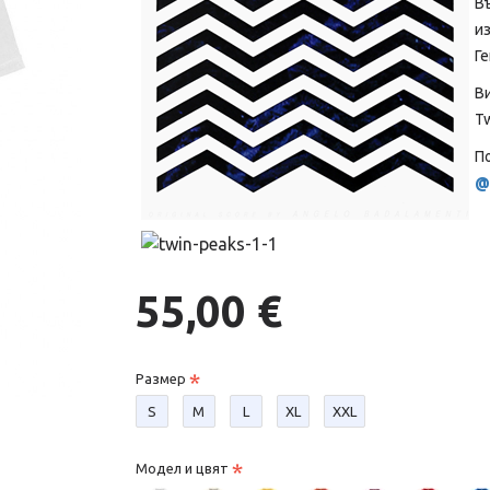
В
и
Ге
В
Tw
По
@
55,00 €
Размер
S
М
L
XL
XXL
Модел и цвят