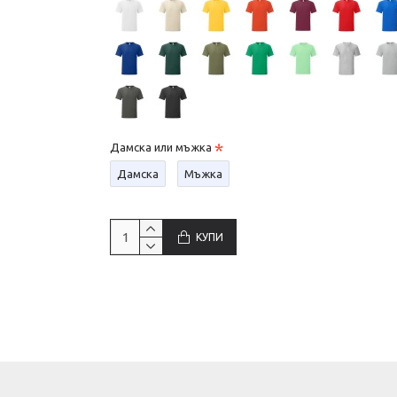
Дамска или мъжка
Дамска
Мъжка
КУПИ