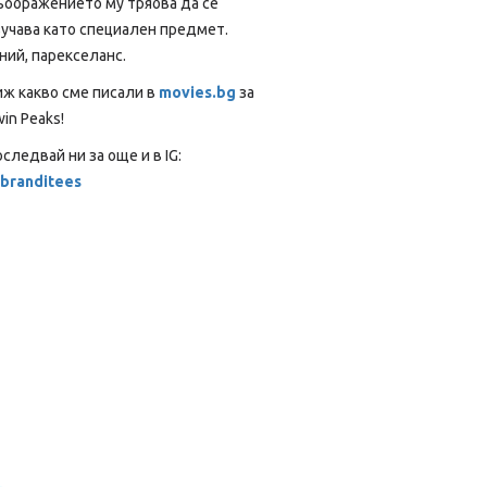
ъображението му трябва да се
зучава като специален предмет.
ний, парекселанс.
иж какво сме писали в
movies.bg
за
in Peaks!
следвай ни за още и в IG:
branditees