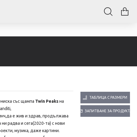
ТАБЛИЦА С РАЗМЕРИ
ениска със щампа
Twin Peaks
на
anditi,
ЗАПИТВАНЕ ЗА ПРОДУКТА
инч,да е жив и здрав, продължава
 ни радва и сега(2020-та) с нови
оекти, музика, даже картини.