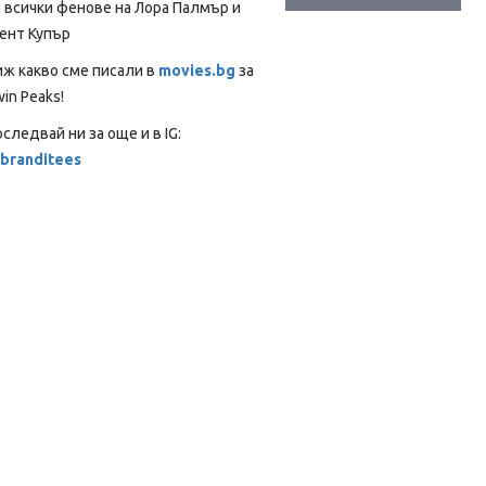
 всички фенове на Лора Палмър и
ент Купър
иж какво сме писали в
movies.bg
за
in Peaks!
следвай ни за още и в IG:
branditees