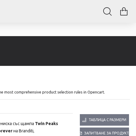
The most comprehensive product selection rules in Opencart.
ТАБЛИЦА С РАЗМЕРИ
ениска със щампа
Twin Peaks
orever
на Branditi,
ЗАПИТВАНЕ ЗА ПРОДУКТА