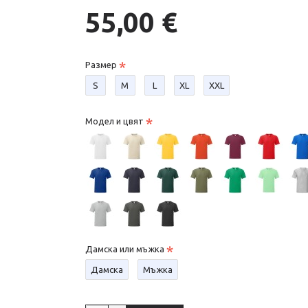
55,00 €
Размер
S
М
L
XL
XXL
Модел и цвят
Дамска или мъжка
Дамска
Мъжка