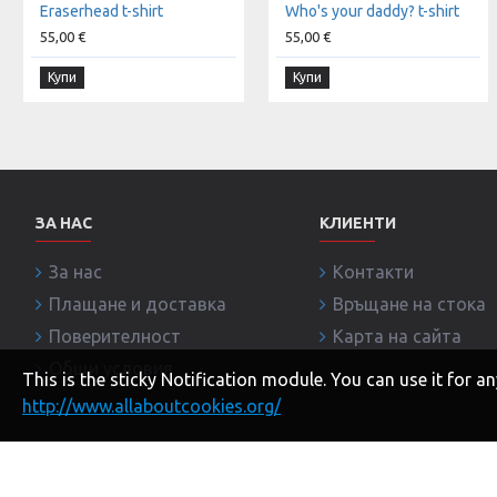
Eraserhead t-shirt
Who's your daddy? t-shirt
55,00 €
55,00 €
Купи
Купи
ЗА НАС
КЛИЕНТИ
За нас
Контакти
Плащане и доставка
Връщане на стока
Поверителност
Карта на сайта
Общи условия
This is the sticky Notification module. You can use it for
http://www.allaboutcookies.org/
Copyright © 2020, BRANDITI.COM, Всички права запазе