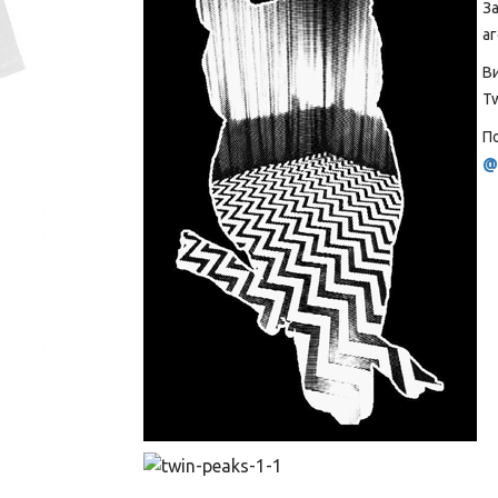
За
аг
В
Tw
По
@