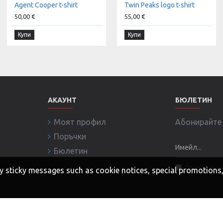
Agent Cooper t-shirt
Twin Peaks logo t-shirt
50,00 €
55,00 €
Купи
Купи
АКАУНТ
БЮЛЕТИН
Моят профил
Абонирайте с
Поръчки
Бюлетин
Прочел съм 
 any sticky messages such as cookie notices, special promotion
ни!