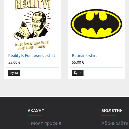
Reality Is For Losers t-shirt
Batman t-shirt
55,00 €
55,00 €
Купи
Купи
АКАУНТ
БЮЛЕТИН
Моят профил
Абонирайте с