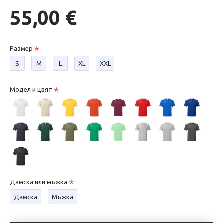
55,00 €
Размер
S
М
L
XL
XXL
Модел и цвят
Дамска или мъжка
Дамска
Мъжка