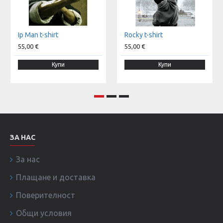
Ip Man t-shirt
Rocky t-shirt
55,00 €
55,00 €
Купи
Купи
ЗА НАС
За нас
Плащане и доставка
Поверителност
Общи условия