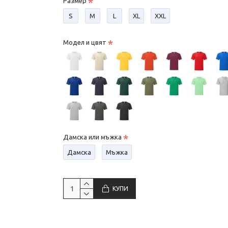
Размер
S
М
L
XL
XXL
Модел и цвят
Дамска или мъжка
Дамска
Мъжка
КУПИ