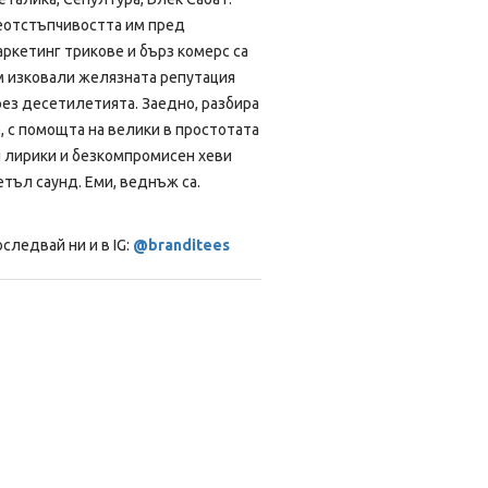
еотстъпчивостта им пред
ркетинг трикове и бърз комерс са
м изковали желязната репутация
ез десетилетията. Заедно, разбира
, с помощта на велики в простотата
и лирики и безкомпромисен хеви
тъл саунд. Еми, веднъж са.
следвай ни и в IG:
@branditees