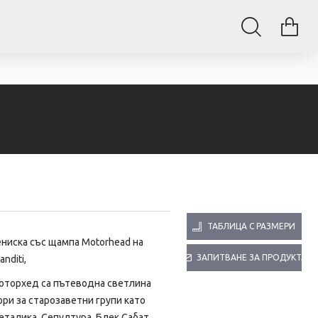
ТАБЛИЦА С РАЗМЕРИ
ениска със щампа
Motorhead на
ЗАПИТВАНЕ ЗА ПРОДУКТА
anditi,
оторхед са пътеводна светлина
ри за старозаветни групи като
талика, Сепултура, Блек Сабат.