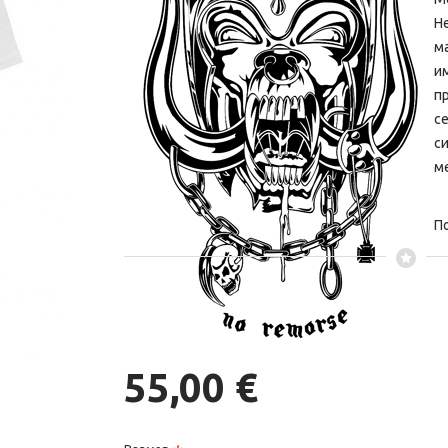
Н
ма
и
пр
се
с
ме
По
55,00 €