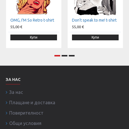
OMG, I'M So Retro t-shirt
Don't speak to me! t-shirt
55,00 €
55,00 €
Купи
Купи
ЗА НАС
За нас
Плащане и доставка
Поверителност
Общи условия