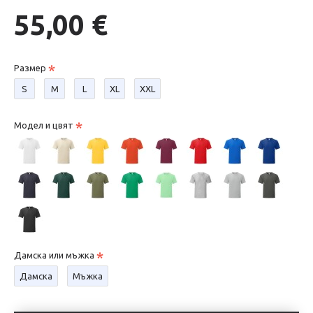
55,00 €
Размер
S
М
L
XL
XXL
Модел и цвят
Дамска или мъжка
Дамска
Мъжка