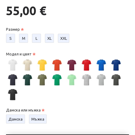
55,00 €
Размер
S
М
L
XL
XXL
Модел и цвят
Дамска или мъжка
Дамска
Мъжка