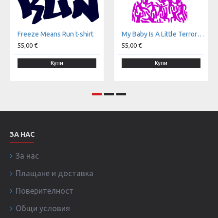
Freeze Means Run t-shirt
My Baby Is A Little Terror t-shirt
55,00 €
55,00 €
Купи
Купи
ЗА НАС
За нас
Плащане и доставка
Поверителност
Общи условия