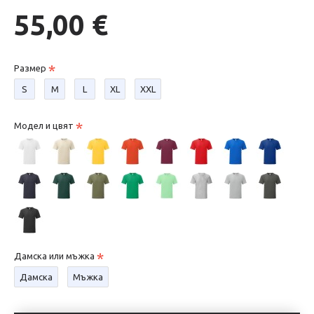
55,00 €
Размер
S
М
L
XL
XXL
Модел и цвят
Дамска или мъжка
Дамска
Мъжка