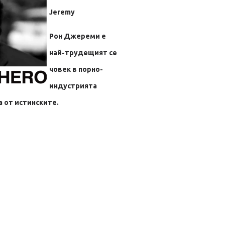
Jeremy
Рон Джереми е
най-трудещият се
човек в порно-
индустрията
 от истинските.