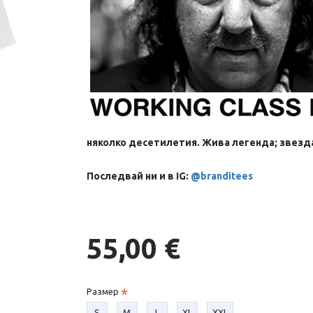
няколко десетилетия. Жива легенда; звезда
Последвай ни и в IG:
@branditees
55,00 €
Размер
S
М
L
XL
XXL