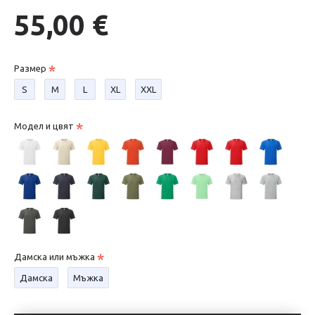
55,00 €
Размер
S
М
L
XL
XXL
Модел и цвят
Дамска или мъжка
Дамска
Мъжка