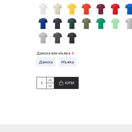
Дамска или мъжка
Дамска
Мъжка
КУПИ