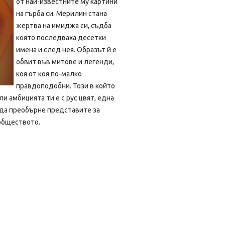
от най-известните му картини
на гърба си. Мерилин стана
жертва на имиджа си, съдба
която последваха десетки
имена и след нея. Образът й е
обвит във митове и легенди,
коя от коя по-малко
правдоподобни. Този в който
ли амбицията ти е с рус цвят, една
 да преобърне представите за
обществото.