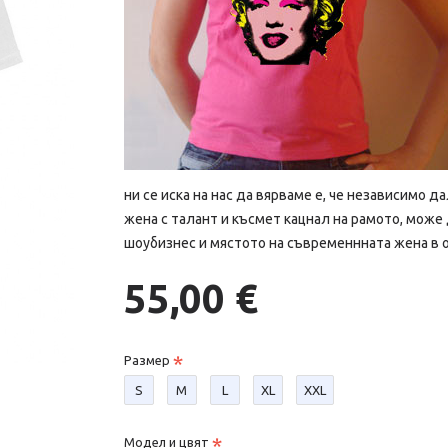
ни се иска на нас да вярваме е, че независимо да
жена с талант и късмет кацнал на рамото, може
шоубизнес и мястото на съвременнната жена в 
55,00 €
Размер
S
М
L
XL
XXL
Модел и цвят