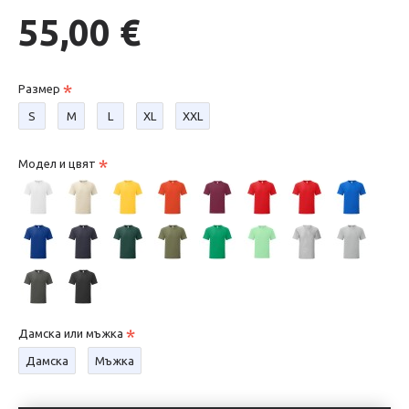
55,00 €
Размер
S
М
L
XL
XXL
Модел и цвят
Дамска или мъжка
Дамска
Мъжка