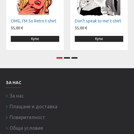
OMG, I'M So Retro t-shirt
Don't speak to me! t-shirt
55,00 €
55,00 €
Купи
Купи
ЗА НАС
За нас
Плащане и доставка
Поверителност
Общи условия