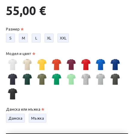
55,00 €
Размер
S
М
L
XL
XXL
Модел и цвят
Дамска или мъжка
Дамска
Мъжка