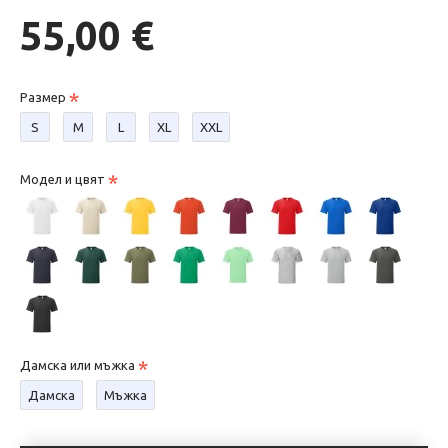
55,00 €
Размер
S
М
L
XL
XXL
Модел и цвят
Дамска или мъжка
Дамска
Мъжка