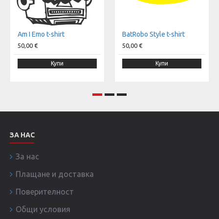
Am I Emo t-shirt
BatRobo Style t-shirt
50,00 €
50,00 €
Купи
Купи
ЗА НАС
За нас
Плащане и доставка
Поверителност
Общи условия