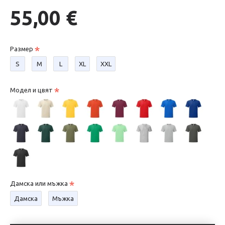
55,00 €
Размер
S
М
L
XL
XXL
Модел и цвят
Дамска или мъжка
Дамска
Мъжка