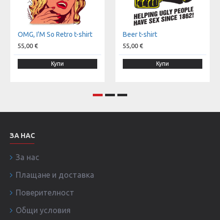
OMG, I'M So Retro t-shirt
Beer t-shirt
55,00 €
55,00 €
Купи
Купи
ЗА НАС
За нас
Плащане и доставка
Поверителност
Общи условия