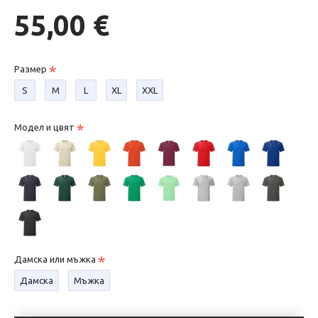
55,00 €
Размер
S
М
L
XL
XXL
Модел и цвят
Дамска или мъжка
Дамска
Мъжка