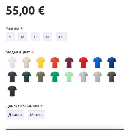
55,00 €
Размер
S
М
L
XL
XXL
Модел и цвят
Дамска или мъжка
Дамска
Мъжка