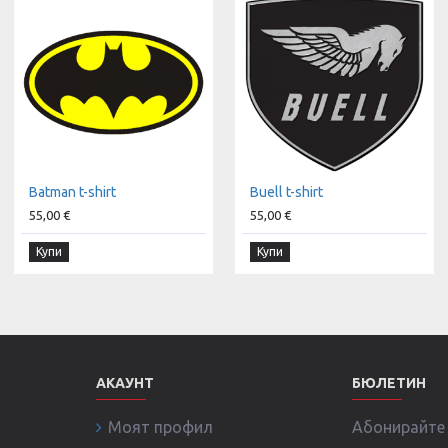
Batman t-shirt
Buell t-shirt
55,00 €
55,00 €
Купи
Купи
АКАУНТ
БЮЛЕТИН
Моят профил
Абонирайте с