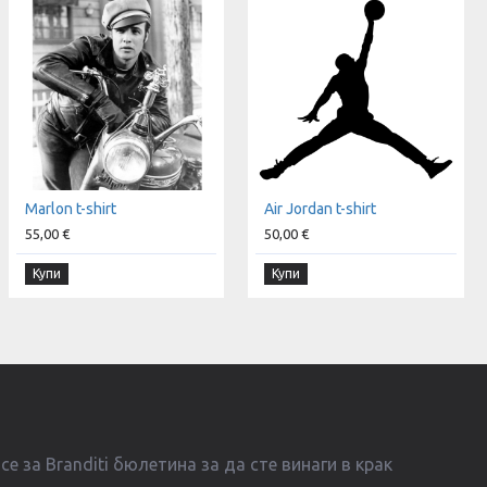
Marlon t-shirt
Air Jordan t-shirt
55,00 €
50,00 €
Купи
Купи
е за Branditi бюлетина за да сте винаги в крак