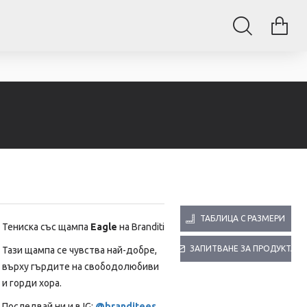
ТАБЛИЦА С РАЗМЕРИ
Тениска със щампа
Eagle
на Branditi
ЗАПИТВАНЕ ЗА ПРОДУКТА
Тази щампа се чувства най-добре,
върху гърдите на свободолюбиви
и горди хора.
Последвай ни и в IG:
@branditees