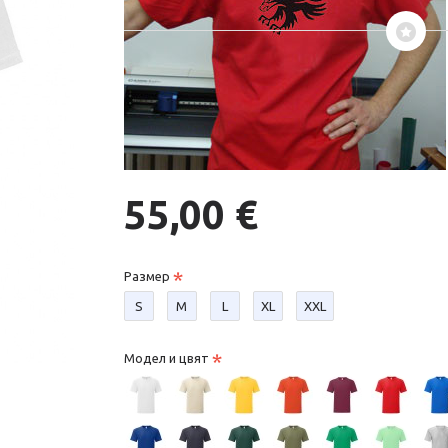
55,00 €
Размер
S
М
L
XL
XXL
Модел и цвят