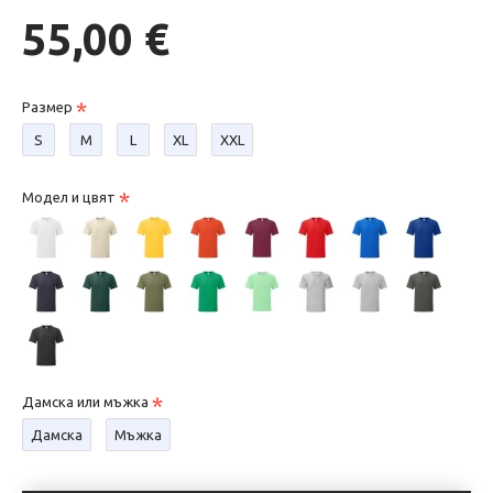
55,00 €
Размер
S
М
L
XL
XXL
Модел и цвят
Дамска или мъжка
Дамска
Мъжка