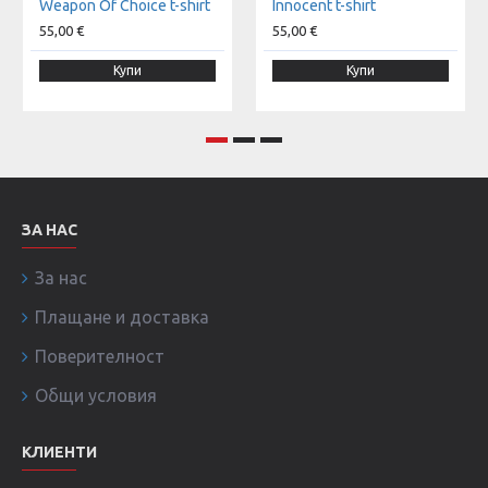
Weapon Of Choice t-shirt
Innocent t-shirt
55,00 €
55,00 €
Купи
Купи
ЗА НАС
За нас
Плащане и доставка
Поверителност
Общи условия
КЛИЕНТИ