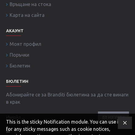
Връщане на стока
Карта на сайта
АКАУНТ
Моят профил
Поръчки
Бюлетин
БЮЛЕТИН
Абонирайте се за Branditi бюлетина за да сте винаги
в крак
ИЗПРАТИ
This is the sticky Notification module. You can use it
for any sticky messages such as cookie notices,
Прочел съм и съм съгласен с условията в страница