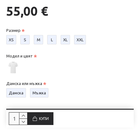
55,00 €
Размер
XS
S
М
L
XL
XXL
Модел и цвят
Дамска или мъжка
Дамска
Мъжка
КУПИ