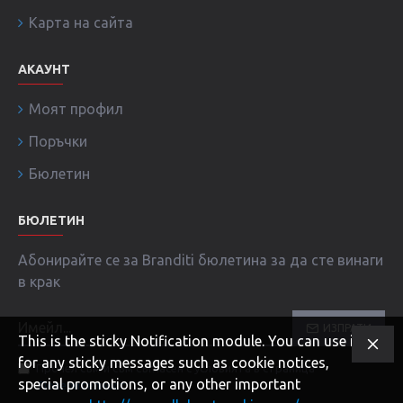
Карта на сайта
АКАУНТ
Моят профил
Поръчки
Бюлетин
БЮЛЕТИН
Абонирайте се за Branditi бюлетина за да сте винаги
в крак
ИЗПРАТИ
This is the sticky Notification module. You can use it
for any sticky messages such as cookie notices,
Прочел съм и съм съгласен с условията в страница
special promotions, or any other important
Поверителност
!