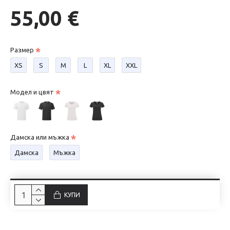
55,00 €
Размер
XS
S
М
L
XL
XXL
Модел и цвят
Дамска или мъжка
Дамска
Мъжка
КУПИ