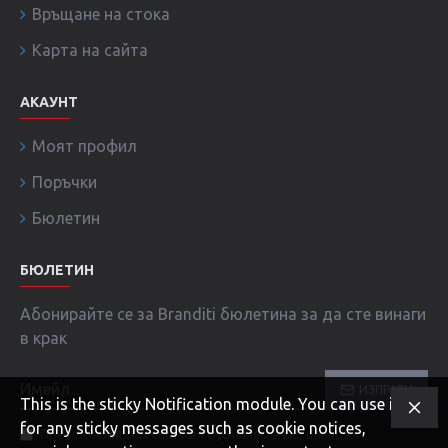
Връщане на стока
Карта на сайта
АКАУНТ
Моят профил
Поръчки
Бюлетин
БЮЛЕТИН
Абонирайте се за Branditi бюлетина за да сте винаги
в крак
ИЗПРАТИ
This is the sticky Notification module. You can use it
for any sticky messages such as cookie notices,
Прочел съм и съм съгласен с условията в страница