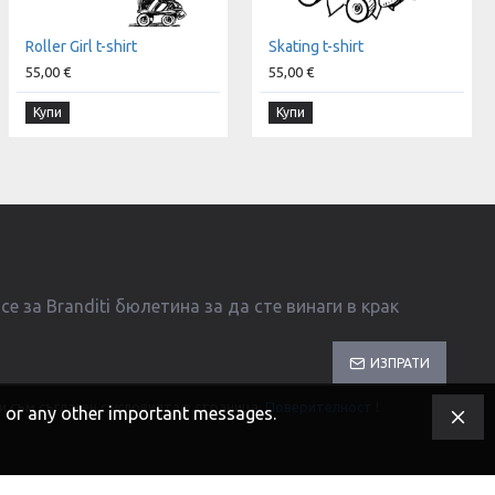
Roller Girl t-shirt
Skating t-shirt
55,00 €
55,00 €
Купи
Купи
е за Branditi бюлетина за да сте винаги в крак
ИЗПРАТИ
и съм съгласен с условията в страница
Поверителност
!
s, or any other important messages.