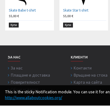
Skate Babe t-shirt
Skate Star t-shirt
55,00 €
55,00 €
Купи
Купи
ЗА НАС
КЛИЕНТИ
За нас
Контакти
Плащане и доставка
Връщане на стока
Поверителност
Карта на сайта
Общи условия
This is the sticky Notification module. You can use it for
http://www.allaboutcookies.org/