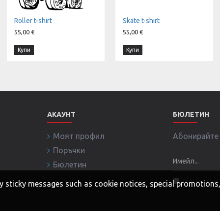
Roller t-shirt
Skate t-shirt
55,00 €
55,00 €
Купи
Купи
АКАУНТ
БЮЛЕТИН
Моят профил
Абонирайте с
Поръчки
Бюлетин
Прочел съм 
 any sticky messages such as cookie notices, special promotion