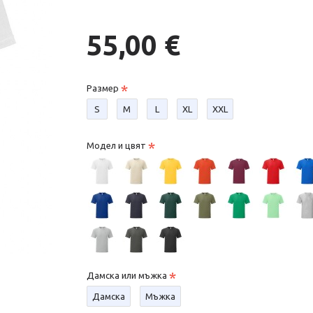
55,00 €
Размер
S
М
L
XL
XXL
Модел и цвят
Дамска или мъжка
Дамска
Мъжка