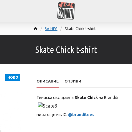
ЗА НЕЯ
Skate Chick t-shirt
Skate Chick t-shirt
НОВО
ОПИСАНИЕ
ОТЗИВИ
Тениска със щампа
Skate Chick
на Branditi
ни за още и в IG:
@branditees