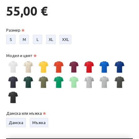
55,00 €
Размер
S
М
L
XL
XXL
Модел и цвят
Дамска или мъжка
Дамска
Мъжка