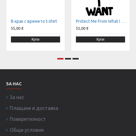
В крак с времето t-shirt
Protect Me From What I Want t-shirt
55,00 €
55,00 €
Купи
Купи
ЗА НАС
За нас
Плащане и доставка
Поверителност
Общи условия