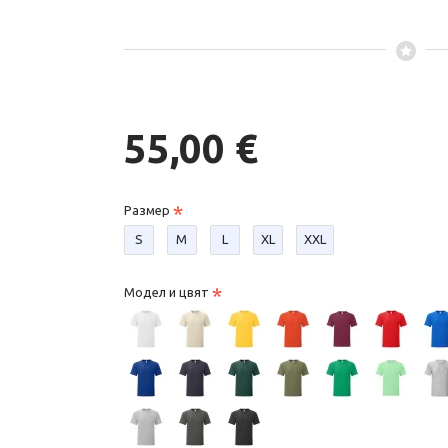
55,00 €
Размер
S
М
L
XL
XXL
Модел и цвят