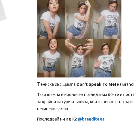
Т
ениска със щампа
Don't Speak To Me!
на Brandi
Тази щампа е ироничен поглед към 60-те и пост
за крайни натури и такива, които ревностно паз
и.
неканени гост
Последвай ни и в IG:
@branditees