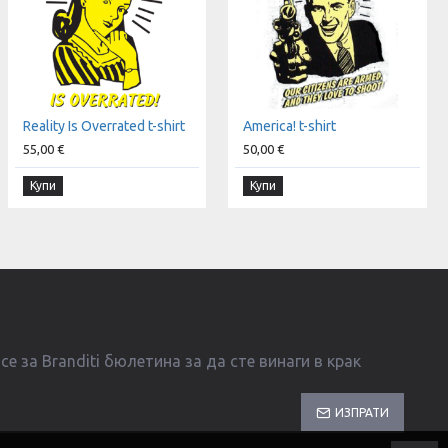
Reality Is Overrated t-shirt
America! t-shirt
55,00 €
50,00 €
Купи
Купи
е за Branditi бюлетина за да сте винаги в крак
ИЗПРАТИ