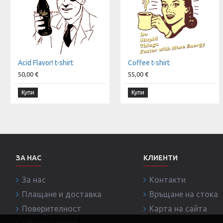
Acid Flavor! t-shirt
Coffee t-shirt
50,00 €
55,00 €
Купи
Купи
ЗА НАС
КЛИЕНТИ
За нас
Контакти
Плащане и доставка
Връщане на стока
Поверителност
Карта на сайта