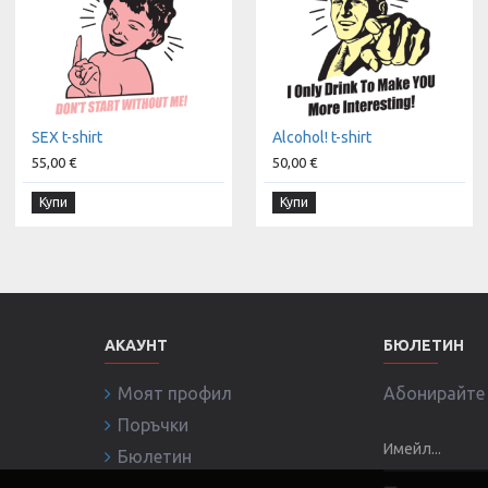
SEX t-shirt
Alcohol! t-shirt
55,00 €
50,00 €
Купи
Купи
АКАУНТ
БЮЛЕТИН
Моят профил
Абонирайте с
Поръчки
Бюлетин