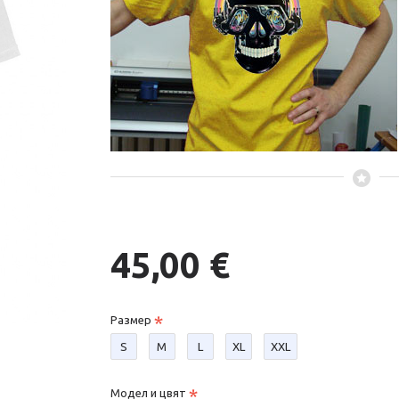
45,00 €
Размер
S
М
L
XL
XXL
Модел и цвят