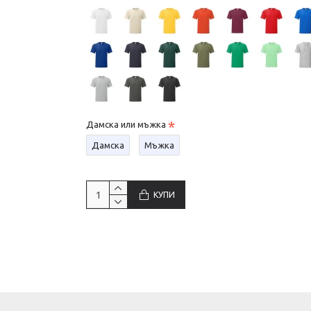
Дамска или мъжка
Дамска
Мъжка
КУПИ