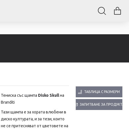
ТАБЛИЦА С РАЗМЕРИ
Тениска със щампа
Disko Skull
на
Branditi
ЗАПИТВАНЕ ЗА ПРОДУКТА
Тази щампа е за хората влюбени в
диско културата, и за тези, които
не се притесняват от цветовете на