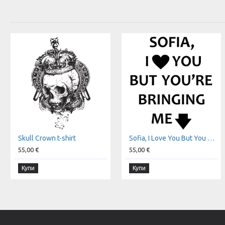
Skull Crown t-shirt
Sofia, I Love You But You Are Bringing Me Down t-shirt
55,00 €
55,00 €
Купи
Купи