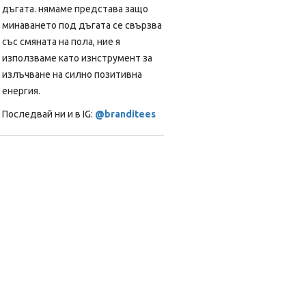
дъгата. нямаме представа защо
минаването под дъгата се свързва
със смяната на пола, ние я
използваме като изнструмент за
излъчване на силно позитивна
енергия.
Последвай ни и в IG:
@branditees