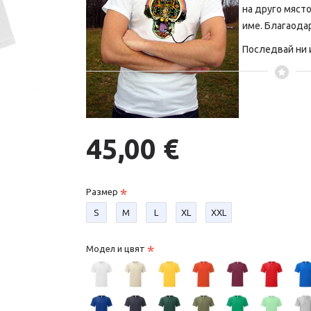
на друго място
име. Благаода
Последвай ни и
45,00 €
Размер
S
М
L
XL
XXL
Модел и цвят