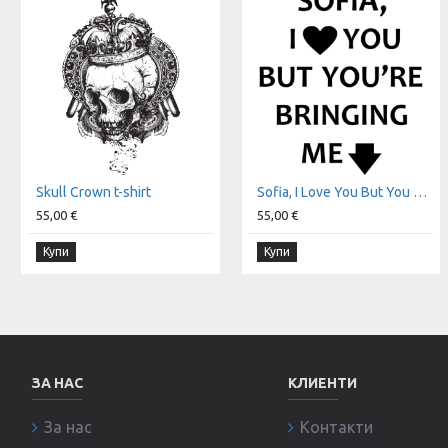
Skull Crown t-shirt
Sofia, I Love You But You Are Bringing Me Down t-shirt
55,00 €
55,00 €
Купи
Купи
ЗА НАС
КЛИЕНТИ
За нас
Контакти