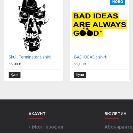
НОВО
Skull Terminator t-shirt
BAD IDEAS t-shirt
55,00 €
55,00 €
Купи
Купи
АКАУНТ
БЮЛЕТИН
Моят профил
Абонирайте с