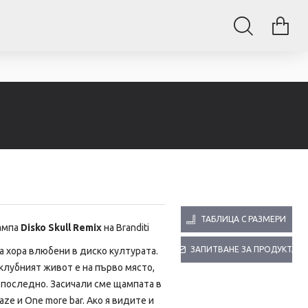
ТАБЛИЦА С РАЗМЕРИ
ампа
Disko Skull Remix
на Branditi
ЗАПИТВАНЕ ЗА ПРОДУКТА
а хора влюбени в диско културата.
 клубният живот е на първо място,
а последно. Засичали сме щампата в
laze и One more bar. Ако я видите и