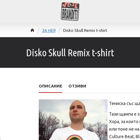
ЗА НЕЯ
Disko Skull Remix t-shirt
Disko Skull Remix t-shirt
ОПИСАНИЕ
ОТЗИВИ
Тениска със щ
Тази щампа е з
Хора, за които
или поне не н
Culture Beat, B