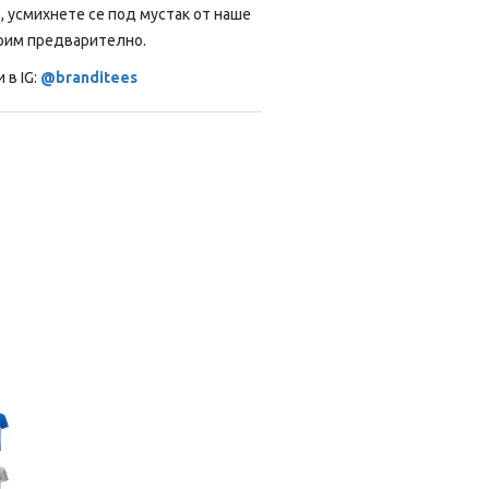
, усмихнете се под мустак от наше
рим предварително.
 в IG:
@branditees