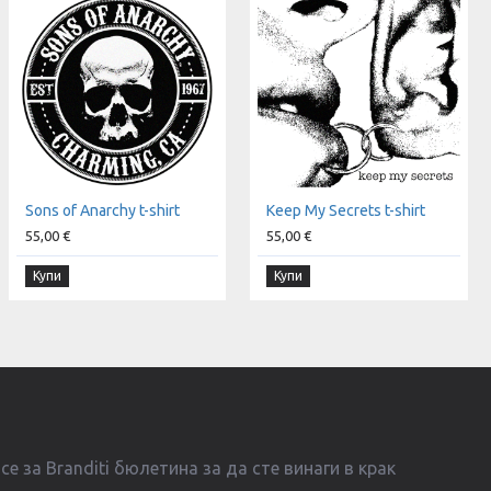
Sons of Anarchy t-shirt
Keep My Secrets t-shirt
55,00 €
55,00 €
Купи
Купи
е за Branditi бюлетина за да сте винаги в крак