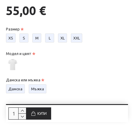
55,00 €
Размер
XS
S
М
L
XL
XXL
Модел и цвят
Дамска или мъжка
Дамска
Мъжка
КУПИ