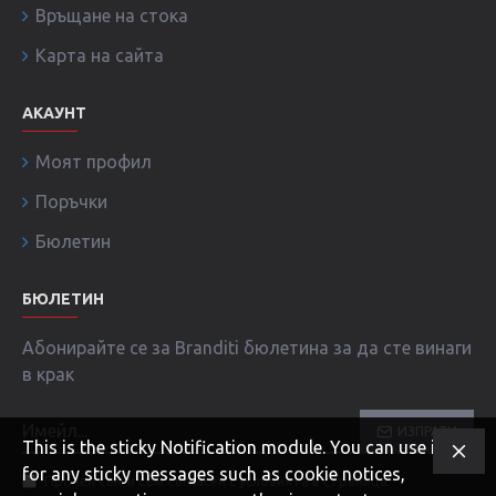
Връщане на стока
Карта на сайта
АКАУНТ
Моят профил
Поръчки
Бюлетин
БЮЛЕТИН
Абонирайте се за Branditi бюлетина за да сте винаги
в крак
ИЗПРАТИ
This is the sticky Notification module. You can use it
for any sticky messages such as cookie notices,
Прочел съм и съм съгласен с условията в страница