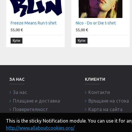
Freeze Means Run t-shirt
Nico - Do or Die t-shirt
55,00 €
55,00 €
Купи
Купи
ЗА НАС
КЛИЕНТИ
За нас
Контакти
Плащане и доставка
Връщане на стока
Поверителност
Карта на сайта
Общи условия
This is the sticky Notification module. You can use it for
http://www.allaboutcookies.org/