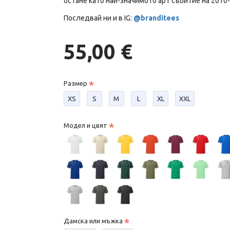
остане като най-значимото арт събитие на 2010-
Последвай ни и в IG:
@branditees
55,00 €
Размер
XS
S
М
L
XL
XXL
Модел и цвят
Дамска или мъжка