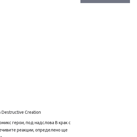
 Destructive Creation
микс герои, под надслова В крак с
оречивите реакции, определено ще