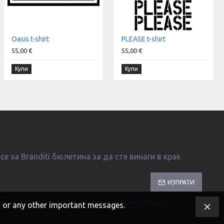
Oasis t-shirt
PLEASE t-shirt
55,00 €
55,00 €
Купи
Купи
е за Branditi бюлетина за да сте винаги в крак
ИЗПРАТИ
и съм съгласен с условията в страница
Поверителност
!
s, or any other important messages.