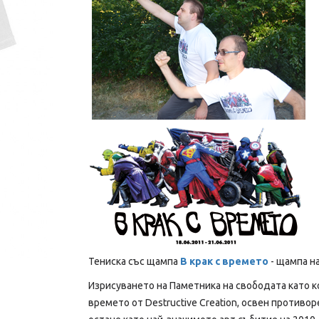
Тениска със щампа
В крак с времето
- щампа на
Изрисувaнето на Паметника на свободата като ко
времето oт Destructive Creation, освен против