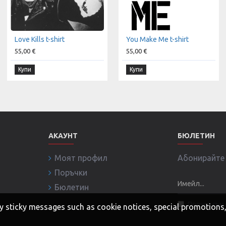
Love Kills t-shirt
You Make Me t-shirt
55,00 €
55,00 €
Купи
Купи
АКАУНТ
БЮЛЕТИН
Моят профил
Абонирайте с
Поръчки
Бюлетин
Прочел съм 
 any sticky messages such as cookie notices, special promotion