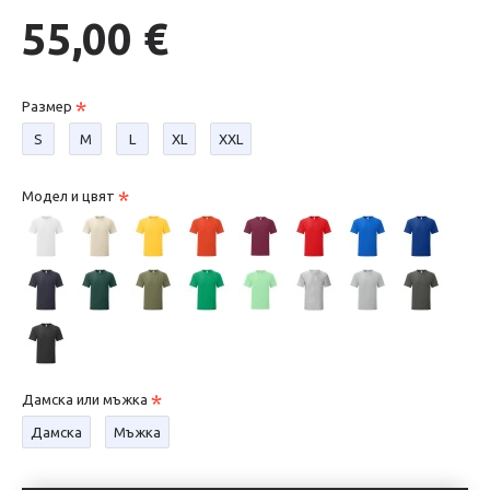
55,00 €
Размер
S
М
L
XL
XXL
Модел и цвят
Дамска или мъжка
Дамска
Мъжка