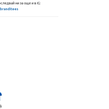
следвай ни за още и в IG:
branditees