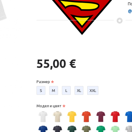
По
@
55,00 €
Размер
S
М
L
XL
XXL
Модел и цвят