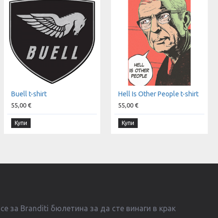
Buell t-shirt
Hell Is Other People t-shirt
55,00 €
55,00 €
Купи
Купи
е за Branditi бюлетина за да сте винаги в крак