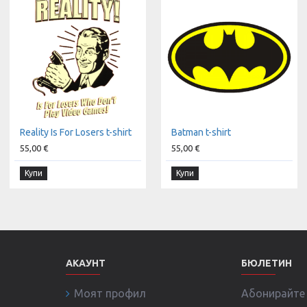
Reality Is For Losers t-shirt
Batman t-shirt
55,00 €
55,00 €
Купи
Купи
АКАУНТ
БЮЛЕТИН
Моят профил
Абонирайте с