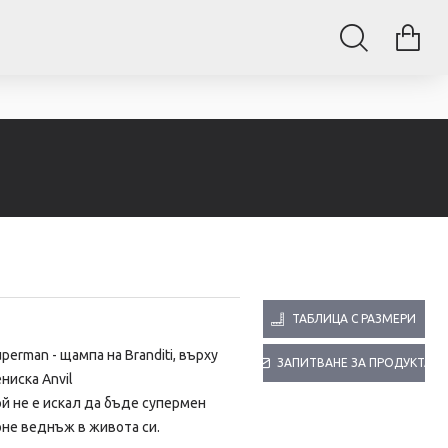
ТАБЛИЦА С РАЗМЕРИ
perman - щампа на Branditi, върху
ЗАПИТВАНЕ ЗА ПРОДУКТА
ниска Anvil
й не е искал да бъде супермен
оне веднъж в живота си.