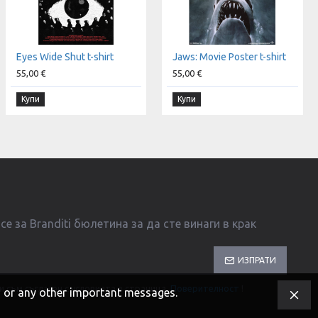
Eyes Wide Shut t-shirt
Jaws: Movie Poster t-shirt
55,00 €
55,00 €
Купи
Купи
е за Branditi бюлетина за да сте винаги в крак
ИЗПРАТИ
и съм съгласен с условията в страница
Поверителност
!
s, or any other important messages.