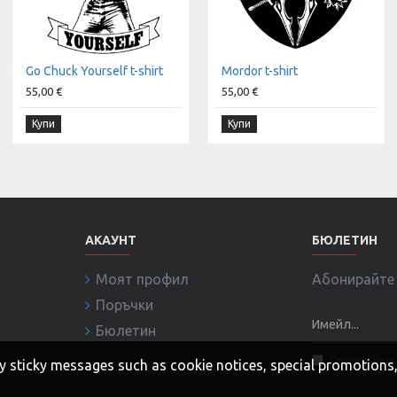
Go Chuck Yourself t-shirt
Mordor t-shirt
55,00 €
55,00 €
Купи
Купи
АКАУНТ
БЮЛЕТИН
Моят профил
Абонирайте с
Поръчки
Бюлетин
Прочел съм 
 any sticky messages such as cookie notices, special promotion