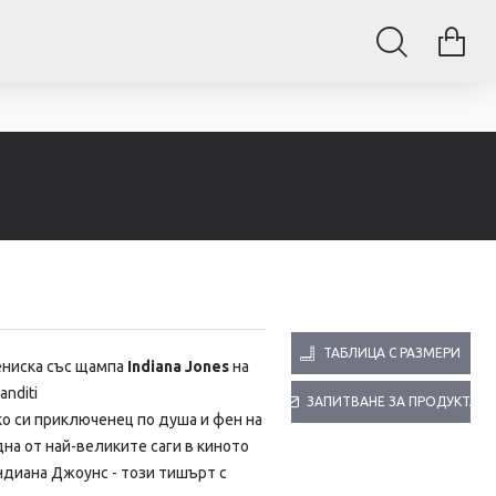
ТАБЛИЦА С РАЗМЕРИ
ениска със щампа
Indiana Jones
на
anditi
ЗАПИТВАНЕ ЗА ПРОДУКТА
о си приключенец по душа и фен на
на от най-великите саги в киното
ндиана Джоунс - този тишърт с