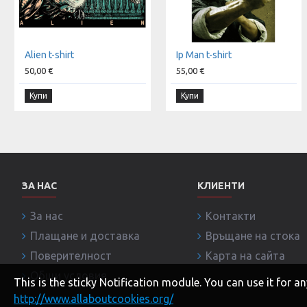
Alien t-shirt
Ip Man t-shirt
50,00 €
55,00 €
Купи
Купи
ЗА НАС
КЛИЕНТИ
За нас
Контакти
Плащане и доставка
Връщане на стока
Поверителност
Карта на сайта
Общи условия
This is the sticky Notification module. You can use it for
http://www.allaboutcookies.org/