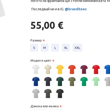
логото на франчайза ще стопли киноманската т
Последвай ни и в IG:
@branditees
55,00 €
Размер
S
М
L
XL
XXL
Модел и цвят
Дамска или мъжка