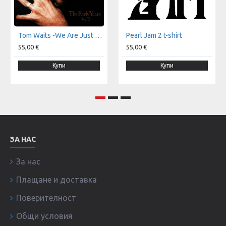
Tom Waits -We Are Just Monkeys With Money And Guns t-shirt
Pearl Jam 2 t-shirt
55,00 €
55,00 €
Купи
Купи
ЗА НАС
За нас
Плащане и доставка
Поверителност
Общи условия