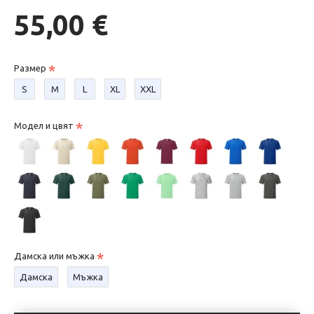
55,00 €
Размер
S
М
L
XL
XXL
Модел и цвят
Дамска или мъжка
Дамска
Мъжка