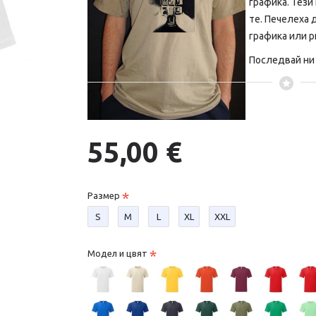
графика. Тези
те. Печелеха 
графика или р
Последвай ни и
55,00 €
Размер
S
М
L
XL
XXL
Модел и цвят