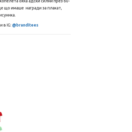
 копелета бяха адски силни през 60-
де що имаше награди за плакат,
исуннка.
 в IG:
@branditees