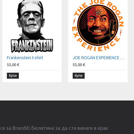
Frankenstein t-shirt
JOE ROGAN EXPERIENCE t-shirt
55,00 €
55,00 €
Купи
Купи
е за Branditi бюлетина за да сте винаги в крак