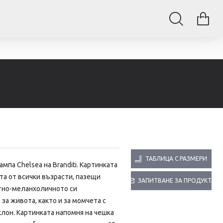
ТАБЛИЦА С РАЗМЕРИ
щампа
Chelsea на Branditi. Картинката
та от всички възрасти, пазещи
ЗАПИТВАНЕ ЗА ПРОДУКТА
тно-меланхоличното си
за живота, както и за момчета с
лон. Картинката напомня на чешка