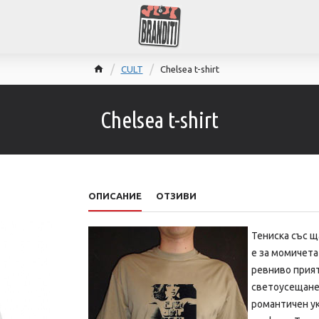
CULT
Chelsea t-shirt
Chelsea t-shirt
ОПИСАНИЕ
ОТЗИВИ
Тениска със 
е за момичета
ревниво прия
светоусещане 
романтичен ук