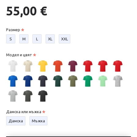
55,00 €
Размер
S
М
L
XL
XXL
Модел и цвят
Дамска или мъжка
Дамска
Мъжка