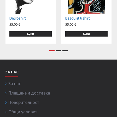
Dali t-shirt
Basquiat t-shirt
55,00 €
55,00 €
Купи
Купи
ЗА НАС
За нас
Плащане и доставка
Поверителност
Общи условия