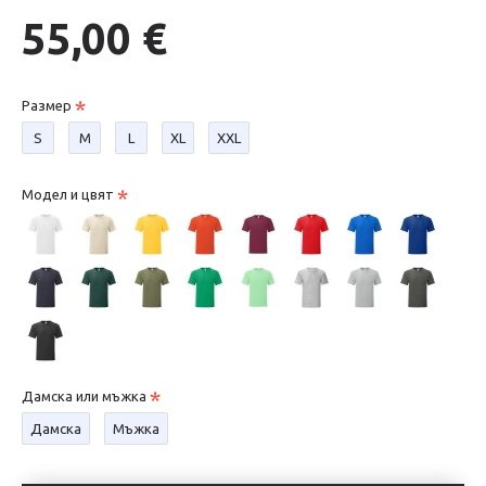
55,00 €
Размер
S
М
L
XL
XXL
Модел и цвят
Дамска или мъжка
Дамска
Мъжка