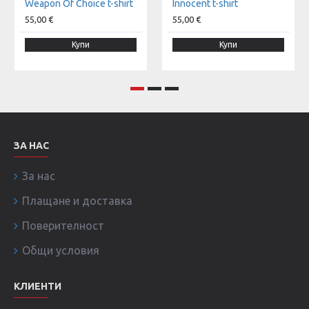
Weapon Of Choice t-shirt
Innocent t-shirt
55,00 €
55,00 €
Купи
Купи
ЗА НАС
За нас
Плащане и доставка
Поверителност
Общи условия
КЛИЕНТИ