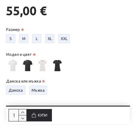
55,00 €
Размер
S
М
L
XL
XXL
Модел и цвят
Дамска или мъжка
Дамска
Мъжка
КУПИ