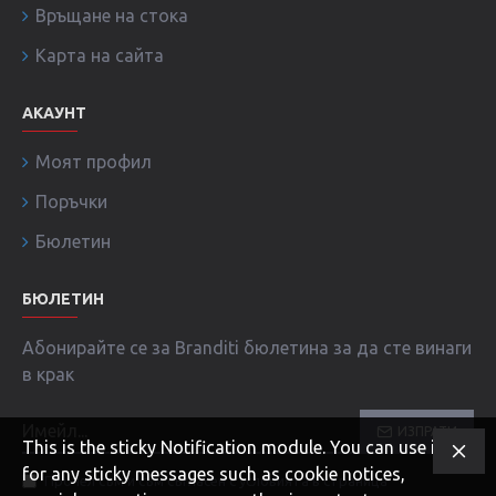
Връщане на стока
Карта на сайта
АКАУНТ
Моят профил
Поръчки
Бюлетин
БЮЛЕТИН
Абонирайте се за Branditi бюлетина за да сте винаги
в крак
ИЗПРАТИ
This is the sticky Notification module. You can use it
for any sticky messages such as cookie notices,
Прочел съм и съм съгласен с условията в страница