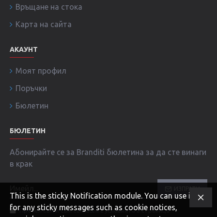
Връщане на стока
Карта на сайта
АКАУНТ
Моят профил
Поръчки
Бюлетин
БЮЛЕТИН
Абонирайте се за Branditi бюлетина за да сте винаги
в крак
ИЗПРАТИ
This is the sticky Notification module. You can use it
for any sticky messages such as cookie notices,
Прочел съм и съм съгласен с условията в страница