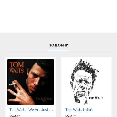
ПОДОБНИ
Tom Waits -We Are Just Monkeys With Money And Guns t-shirt
Tom Waits t-shirt
55,00 €
55,00 €