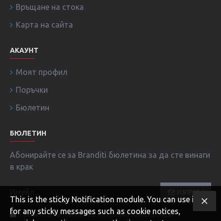
Връщане на стока
Карта на сайта
АКАУНТ
Моят профил
Поръчки
Бюлетин
БЮЛЕТИН
Абонирайте се за Branditi бюлетина за да сте винаги
в крак
ИЗПРАТИ
This is the sticky Notification module. You can use it
for any sticky messages such as cookie notices,
Прочел съм и съм съгласен с условията в страница