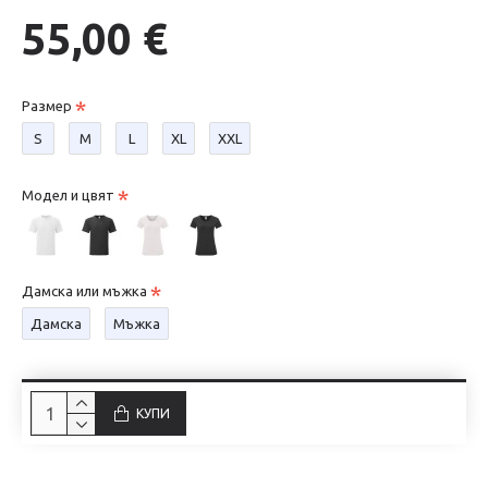
55,00 €
Размер
S
М
L
XL
XXL
Модел и цвят
Дамска или мъжка
Дамска
Мъжка
КУПИ