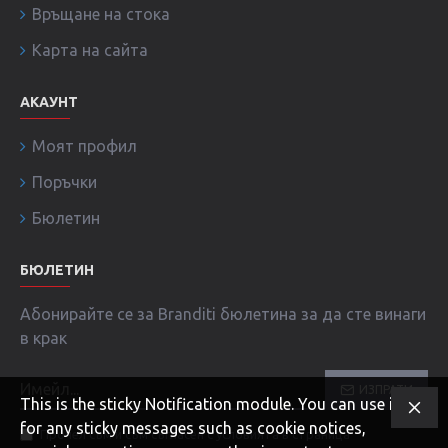
Връщане на стока
Карта на сайта
АКАУНТ
Моят профил
Поръчки
Бюлетин
БЮЛЕТИН
Абонирайте се за Branditi бюлетина за да сте винаги
в крак
ИЗПРАТИ
This is the sticky Notification module. You can use it
for any sticky messages such as cookie notices,
Прочел съм и съм съгласен с условията в страница