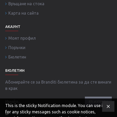
Връщане на стока
Карта на сайта
АКАУНТ
Моят профил
Поръчки
Бюлетин
БЮЛЕТИН
Абонирайте се за Branditi бюлетина за да сте винаги
в крак
ИЗПРАТИ
This is the sticky Notification module. You can use it
for any sticky messages such as cookie notices,
Прочел съм и съм съгласен с условията в страница