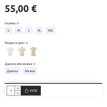
55,00 €
Размер
S
М
L
XL
XXL
Модел и цвят
Дамска или мъжка
Дамска
Мъжка
КУПИ