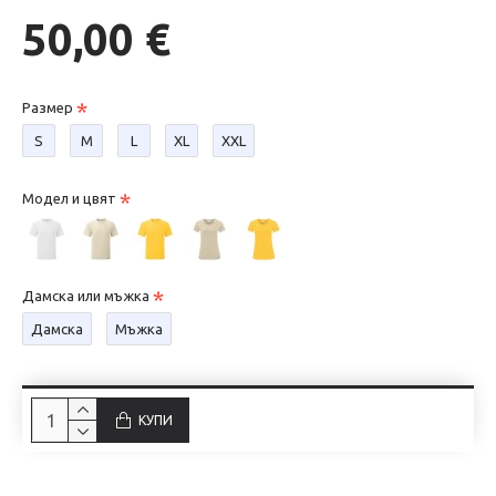
50,00 €
Размер
S
М
L
XL
XXL
Модел и цвят
Дамска или мъжка
Дамска
Мъжка
КУПИ