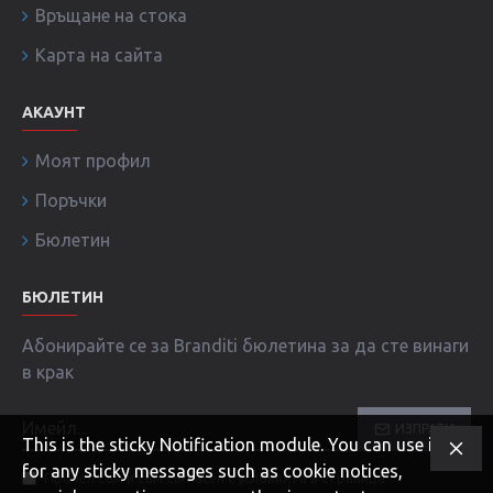
Връщане на стока
Карта на сайта
АКАУНТ
Моят профил
Поръчки
Бюлетин
БЮЛЕТИН
Абонирайте се за Branditi бюлетина за да сте винаги
в крак
ИЗПРАТИ
This is the sticky Notification module. You can use it
for any sticky messages such as cookie notices,
Прочел съм и съм съгласен с условията в страница