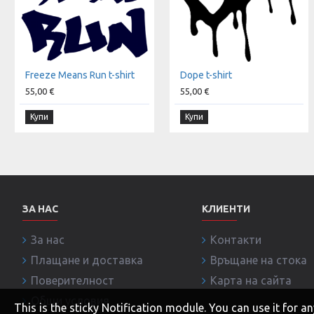
Freeze Means Run t-shirt
Dope t-shirt
55,00 €
55,00 €
Купи
Купи
ЗА НАС
КЛИЕНТИ
За нас
Контакти
Плащане и доставка
Връщане на стока
Поверителност
Карта на сайта
Общи условия
This is the sticky Notification module. You can use it for