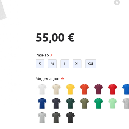
55,00 €
Размер
S
М
L
XL
XXL
Модел и цвят