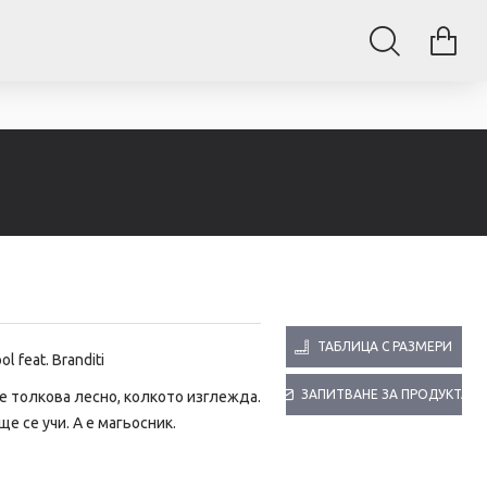
ТАБЛИЦА С РАЗМЕРИ
l feat. Branditi
ЗАПИТВАНЕ ЗА ПРОДУКТА
 е толкова лесно, колкото изглежда.
е се учи. А е магьосник.