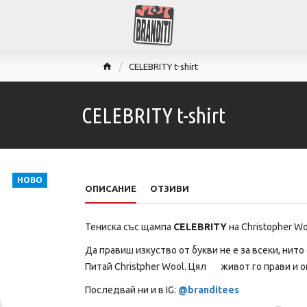
CELEBRITY t-shirt
CELEBRITY t-shirt
НОВО
ОПИСАНИЕ
ОТЗИВИ
Тениска със щампа
CELEBRITY
на Christopher Woo
Да правиш изкуство от букви не е за всеки, нито
Питай Christpher Wool. Цял живот го прави и ощ
Последвай ни и в IG:
@branditees