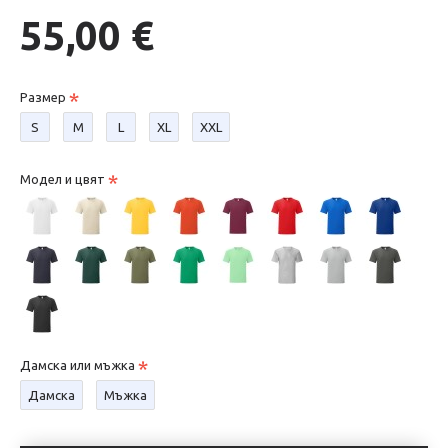
55,00 €
Размер
S
М
L
XL
XXL
Модел и цвят
Дамска или мъжка
Дамска
Мъжка