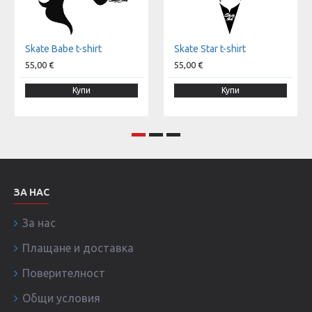
Skate Babe t-shirt
Skate Star t-shirt
55,00 €
55,00 €
Купи
Купи
ЗА НАС
За нас
Плащане и доставка
Поверителност
Общи условия